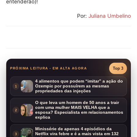
entenderão)!
Por:
Juliana Umbelino
Compartilhar
Top 3
PRÓXIMA LEITURA - EM ALTA AGORA
4 alimentos que podem “imitar” a ação do
Ozempic por possuírem as mesmas
1
propriedades das injeções
O que leva um homem de 50 anos a trair
com uma mulher MAIS VELHA que a
2
esposa? Especialista em relacionamentos
explica
Minissérie de apenas 4 episódios da
Netflix vira febre e é a mais vista em 132
3