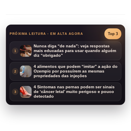
Compartilhar
Top 3
PRÓXIMA LEITURA - EM ALTA AGORA
Nunca diga “de nada”: veja respostas
mais educadas para usar quando alguém
1
diz “obrigado”
4 alimentos que podem “imitar” a ação do
Ozempic por possuírem as mesmas
2
propriedades das injeções
4 Sintomas nas pernas podem ser sinais
de ‘câncer letal’ muito perigoso e pouco
3
detectado