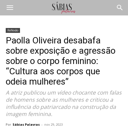
Reflexão
Paolla Oliveira desabafa
sobre exposição e agressão
sobre o corpo feminino:
“Cultura aos corpos que
odeia mulheres”
A atriz publicou um vídeo chocante com falas
de homens sobre as mulheres e criticou a
influência do patriarcado na construção da
imagem feminina.
Por
Sábias Palavras
-
nov 29, 2023