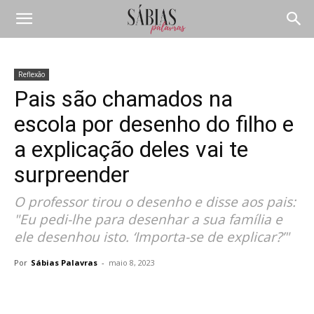
Reflexão
Pais são chamados na
escola por desenho do filho e
a explicação deles vai te
surpreender
O professor tirou o desenho e disse aos pais:
"Eu pedi-lhe para desenhar a sua família e
ele desenhou isto. ‘Importa-se de explicar?’"
Por
Sábias Palavras
-
maio 8, 2023
Compartilhar