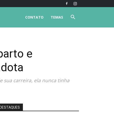
CONTATO
TEMAS
parto e
adota
sua carreira, ela nunca tinha
DESTAQUES