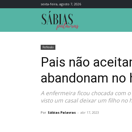
sexta-feira, agosto 7, 2026
Sábias
Palavras
Reflexão
Pais não aceitam
abandonam no h
A enfermeira ficou chocada com o
visto um casal deixar um filho no h
Por
Sábias Palavras
-
abr 17, 2023
Compartilhar