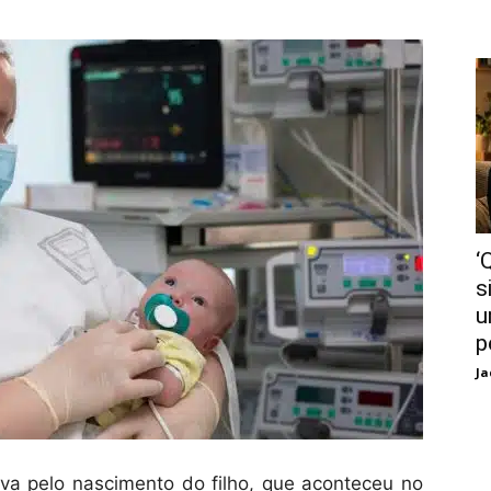
‘
s
u
p
Ja
va pelo nascimento do filho, que aconteceu no