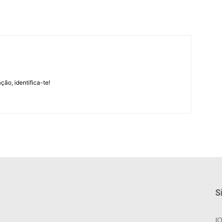
m
ção, identifica-te!
S
J