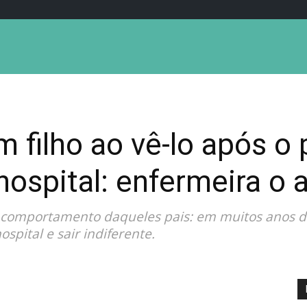
 filho ao vê-lo após o 
ospital: enfermeira o 
 comportamento daqueles pais: em muitos anos de 
ospital e sair indiferente.