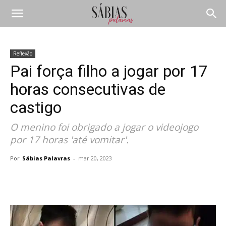
Reflexão
Pai força filho a jogar por 17
horas consecutivas de
castigo
O menino foi obrigado a jogar o videojogo
por 17 horas 'até vomitar'.
Por
Sábias Palavras
-
mar 20, 2023
Compartilhar