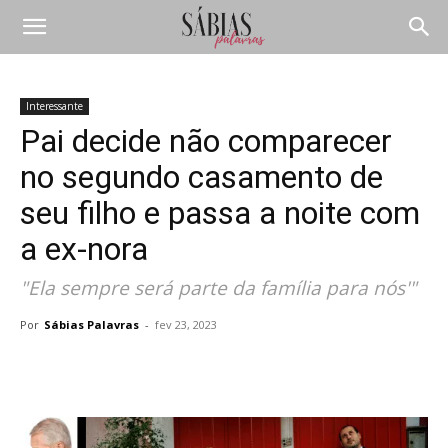
Interessante
Pai decide não comparecer
no segundo casamento de
seu filho e passa a noite com
a ex-nora
"Ela sempre será parte da família para nós'"
Por
Sábias Palavras
-
fev 23, 2023
Compartilhar