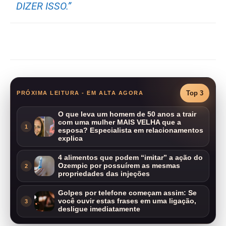
DIZER ISSO.”
Compartilhar
Top 3
PRÓXIMA LEITURA - EM ALTA AGORA
O que leva um homem de 50 anos a trair
com uma mulher MAIS VELHA que a
1
esposa? Especialista em relacionamentos
explica
4 alimentos que podem “imitar” a ação do
Ozempic por possuírem as mesmas
2
propriedades das injeções
Golpes por telefone começam assim: Se
você ouvir estas frases em uma ligação,
3
desligue imediatamente