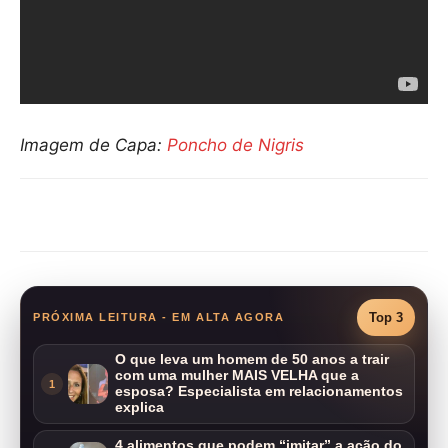
Imagem de Capa:
Poncho de Nigris
Compartilhar
Top 3
PRÓXIMA LEITURA - EM ALTA AGORA
O que leva um homem de 50 anos a trair
com uma mulher MAIS VELHA que a
1
esposa? Especialista em relacionamentos
explica
4 alimentos que podem “imitar” a ação do