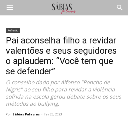
Reflexão
Pai aconselha filho a revidar
valentões e seus seguidores
o aplaudem: “Você tem que
se defender”
O conselho dado por Alfonso "Poncho de
Nigris" ao seu filho para revidar a violência
sofrida na escola gerou debate sobre os seus
métodos ao bullying.
Por
Sábias Palavras
-
fev 23, 2023
Compartilhar