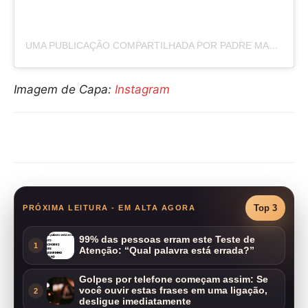
UMA PUBLICAÇÃO COMPARTILHADA POR PADRE MARCELO ROSSI (@PADREMARCELOROSSI)
Imagem de Capa:
Instagram
Compartilhar
Top 3
PRÓXIMA LEITURA - EM ALTA AGORA
99% das pessoas erram este Teste de
1
Atenção: “Qual palavra está errada?”
Golpes por telefone começam assim: Se
você ouvir estas frases em uma ligação,
2
desligue imediatamente