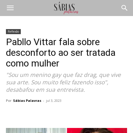
Reflexão
Pabllo Vittar fala sobre
desconforto ao ser tratada
como mulher
"Sou um menino gay que faz drag, que vive
sua arte. Sou muito feliz fazendo isso",
desabafou em sua entrevista.
Por
Sábias Palavras
-
jul 3, 2023
Compartilhar