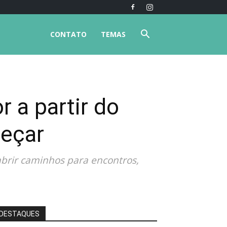
CONTATO
TEMAS
 a partir do
meçar
brir caminhos para encontros,
DESTAQUES