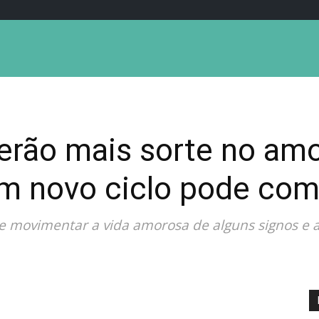
erão mais sorte no amor
m novo ciclo pode co
movimentar a vida amorosa de alguns signos e a