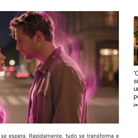
‘
s
u
p
Ja
e espera. Rapidamente, tudo se transforma e