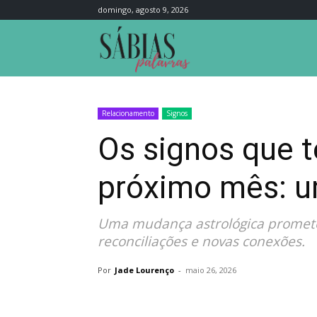
domingo, agosto 9, 2026
Sábias
Palavras
Relacionamento
Signos
Os signos que t
próximo mês: u
Uma mudança astrológica promete 
reconciliações e novas conexões.
Por
Jade Lourenço
-
maio 26, 2026
Compartilhar