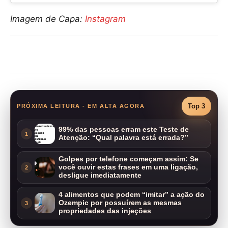
Imagem de Capa:
Instagram
Compartilhar
Top 3
PRÓXIMA LEITURA - EM ALTA AGORA
99% das pessoas erram este Teste de
1
Atenção: “Qual palavra está errada?”
Golpes por telefone começam assim: Se
você ouvir estas frases em uma ligação,
2
desligue imediatamente
4 alimentos que podem “imitar” a ação do
Ozempic por possuírem as mesmas
3
propriedades das injeções