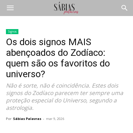
Signos
Os dois signos MAIS
abençoados do Zodíaco:
quem são os favoritos do
universo?
Não é sorte, não é coincidência. Estes dois
signos do Zodíaco parecem ter sempre uma
proteção especial do Universo, segundo a
astrologia.
Por
Sábias Palavras
-
mar 9, 2026
Compartilhar