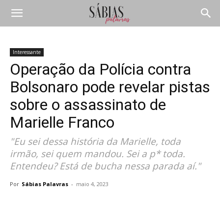
Interessante
Operação da Polícia contra
Bolsonaro pode revelar pistas
sobre o assassinato de
Marielle Franco
"Eu sei dessa história da Marielle, toda
irmão, sei quem mandou. Sei a p* toda.
Entendeu? Está de bucha nessa parada aí."
Por
Sábias Palavras
-
maio 4, 2023
Compartilhar