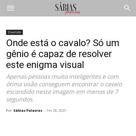
Divertido
Onde está o cavalo? Só um
gênio é capaz de resolver
este enigma visual
Apenas pessoas muito inteligentes e com
ótima visão conseguem encontrar o cavalo
escondido nesta imagem em menos de 7
segundos.
Por
Sábias Palavras
-
fev 28, 2025
Compartilhar