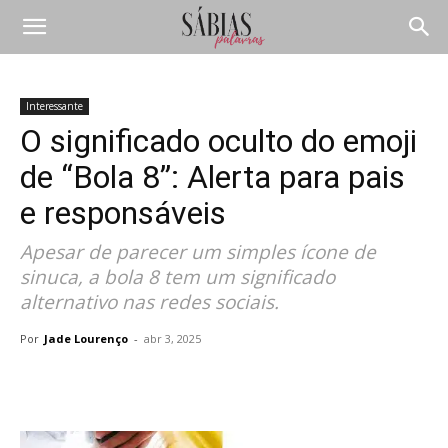
Interessante
O significado oculto do emoji
de “Bola 8”: Alerta para pais
e responsáveis
Apesar de parecer um simples ícone de
sinuca, a bola 8 tem um significado
alternativo nas redes sociais.
Por
Jade Lourenço
-
abr 3, 2025
Compartilhar