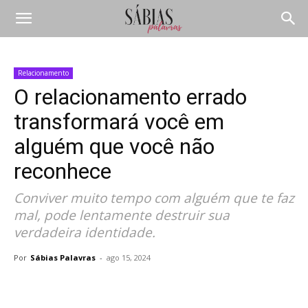
Relacionamento
O relacionamento errado
transformará você em
alguém que você não
reconhece
Conviver muito tempo com alguém que te faz
mal, pode lentamente destruir sua
verdadeira identidade.
Por
Sábias Palavras
-
ago 15, 2024
Compartilhar