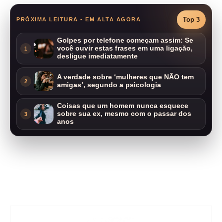
Top 3
PRÓXIMA LEITURA - EM ALTA AGORA
Golpes por telefone começam assim: Se
você ouvir estas frases em uma ligação,
1
desligue imediatamente
A verdade sobre ‘mulheres que NÃO tem
2
amigas’, segundo a psicologia
Coisas que um homem nunca esquece
sobre sua ex, mesmo com o passar dos
3
anos