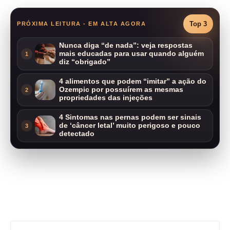
Top 3
PRÓXIMA LEITURA - EM ALTA AGORA
Nunca diga “de nada”: veja respostas
mais educadas para usar quando alguém
1
diz “obrigado”
4 alimentos que podem “imitar” a ação do
Ozempic por possuírem as mesmas
2
propriedades das injeções
4 Sintomas nas pernas podem ser sinais
de ‘câncer letal’ muito perigoso e pouco
3
detectado