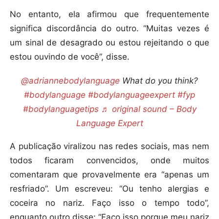
No entanto, ela afirmou que frequentemente
significa discordância do outro. “Muitas vezes é
um sinal de desagrado ou estou rejeitando o que
estou ouvindo de você”, disse.
@adriannebodylanguage
What do you think?
#bodylanguage
#bodylanguageexpert
#fyp
#bodylanguagetips
♬ original sound – Body
Language Expert
A publicação viralizou nas redes sociais, mas nem
todos ficaram convencidos, onde muitos
comentaram que provavelmente era “apenas um
resfriado”. Um escreveu: “Ou tenho alergias e
coceira no nariz. Faço isso o tempo todo”,
enquanto outro disse: “Faço isso porque meu nariz