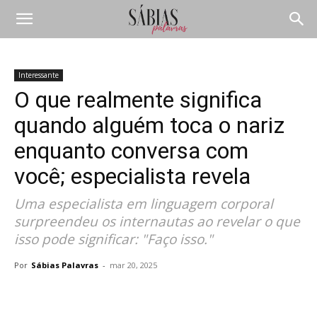
Interessante
O que realmente significa
quando alguém toca o nariz
enquanto conversa com
você; especialista revela
Uma especialista em linguagem corporal
surpreendeu os internautas ao revelar o que
isso pode significar: "Faço isso."
Por
Sábias Palavras
-
mar 20, 2025
Compartilhar