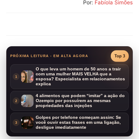
Por:
Fabíola Simões
Compartilhar
Top 3
PRÓXIMA LEITURA - EM ALTA AGORA
O que leva um homem de 50 anos a trair
com uma mulher MAIS VELHA que a
1
esposa? Especialista em relacionamentos
explica
4 alimentos que podem “imitar” a ação do
Ozempic por possuírem as mesmas
2
propriedades das injeções
Golpes por telefone começam assim: Se
você ouvir estas frases em uma ligação,
3
desligue imediatamente