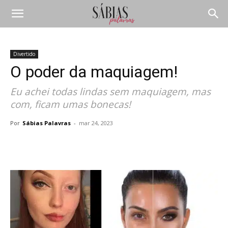
Divertido
O poder da maquiagem!
Eu achei todas lindas sem maquiagem, mas
com, ficam umas bonecas!
Por
Sábias Palavras
-
mar 24, 2023
Compartilhar