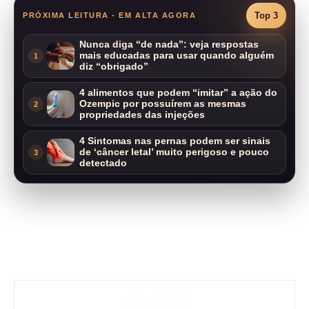
Top 3
PRÓXIMA LEITURA - EM ALTA AGORA
Nunca diga “de nada”: veja respostas
mais educadas para usar quando alguém
1
diz “obrigado”
4 alimentos que podem “imitar” a ação do
Ozempic por possuírem as mesmas
2
propriedades das injeções
4 Sintomas nas pernas podem ser sinais
de ‘câncer letal’ muito perigoso e pouco
3
detectado