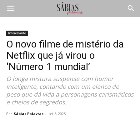
Interessante
O novo filme de mistério da
Netflix que já virou o
‘Número 1 mundial’
O longa mistura suspense com humor
inteligente, contando com um elenco de
peso que dá vida a personagens carismáticos
e cheios de segredos.
Por
Sábias Palavras
-
set 5, 2025
Compartilhar