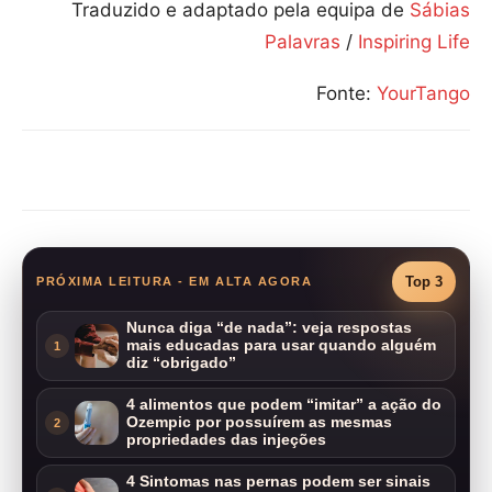
Traduzido e adaptado pela equipa de
Sábias
Palavras
/
Inspiring Life
Fonte:
YourTango
Compartilhar
Top 3
PRÓXIMA LEITURA - EM ALTA AGORA
Nunca diga “de nada”: veja respostas
mais educadas para usar quando alguém
1
diz “obrigado”
4 alimentos que podem “imitar” a ação do
Ozempic por possuírem as mesmas
2
propriedades das injeções
4 Sintomas nas pernas podem ser sinais