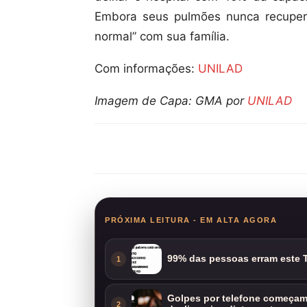
Embora seus pulmões nunca recupere
normal” com sua família.
Com informações:
UNILAD
Imagem de Capa: GMA por
UNILAD
Compartilhar
PRÓXIMA LEITURA - EM ALTA AGORA
99% das pessoas erram este T
1
Golpes por telefone começam 
2