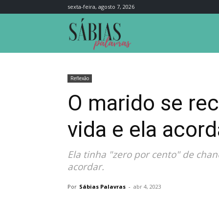
sexta-feira, agosto 7, 2026
Sábias
Palavras
Reflexão
O marido se rec
vida e ela acor
Ela tinha "zero por cento" de cha
acordar.
Por
Sábias Palavras
-
abr 4, 2023
Compartilhar