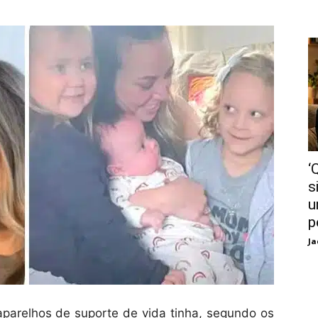
‘
s
u
p
Ja
arelhos de suporte de vida tinha, segundo os