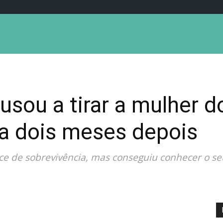
usou a tirar a mulher d
da dois meses depois
nce de sobrevivência, mas conseguiu conhecer o se