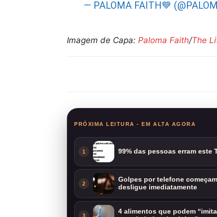
— PALOMA FAITH💙 (@PALO
Imagem de Capa:
Paloma Faith
/
The Li
Compartilhar
PRÓXIMA LEITURA - EM ALTA AGORA
99% das pessoas erram este T
1
Golpes por telefone começam 
2
desligue imediatamente
4 alimentos que podem “imit
3