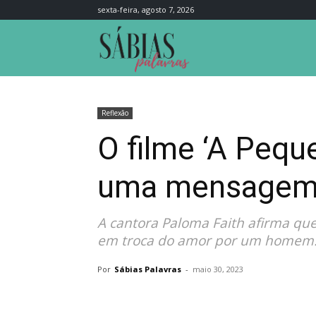
sexta-feira, agosto 7, 2026
Sábias
Palavras
Reflexão
O filme ‘A Peque
uma mensagem 
A cantora Paloma Faith afirma que
em troca do amor por um homem
Por
Sábias Palavras
-
maio 30, 2023
Compartilhar