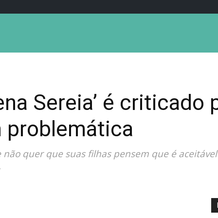
na Sereia’ é criticado 
problemática
 não quer que suas filhas pensem que é aceitável
.