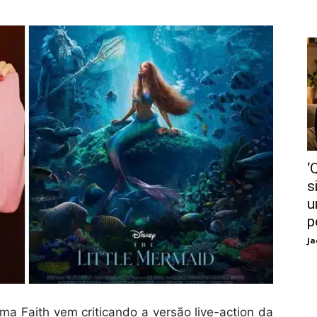
‘
s
u
p
Ja
ma Faith vem criticando a versão live-action da