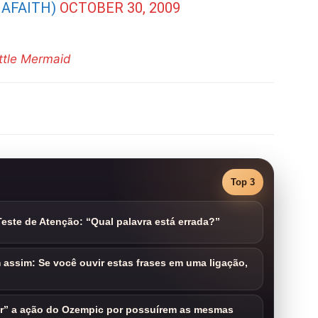
MAFAITH)
OCTOBER 30, 2009
ttle Mermaid
Top 3
este de Atenção: “Qual palavra está errada?”
assim: Se você ouvir estas frases em uma ligação,
ar” a ação do Ozempic por possuírem as mesmas