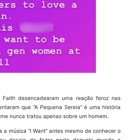
a Faith desencadearam uma reação feroz nas
entaram que “A Pequena Sereia” é uma história
ilme nunca tratou apenas sobre um homem.
ta a música “I Want” antes mesmo de conhecer o
 seu desejo de fazer parte daquele mundo e