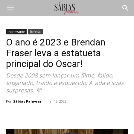
Interessante
Reflexão
O ano é 2023 e Brendan
Fraser leva a estatueta
principal do Oscar!
Desde 2008 sem lançar um filme, falido,
enganado, traído e esquecido. A vida e suas
surpresas. 💜
Por
Sábias Palavras
-
mar 13, 2023
Compartilhar