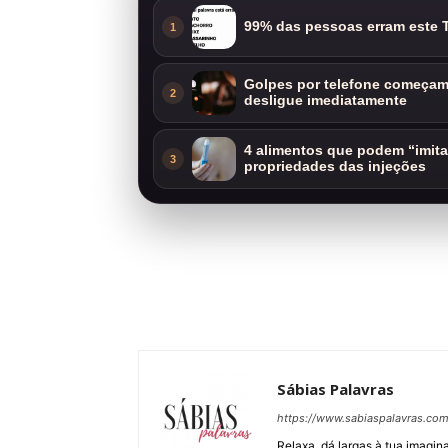
99% das pessoas erram este T
1
Golpes por telefone começam 
2
desligue imediatamente
4 alimentos que podem “imit
3
propriedades das injeções
Sábias Palavras
https://www.sabiaspalavras.co
Relaxa, dá largas à tua imagina