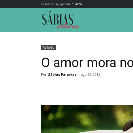
sexta-feira, agosto 7, 2026
Sábias
Palavras
Reflexão
O amor mora no
Por
Sábias Palavras
-
ago 29, 2015
Compartilhar