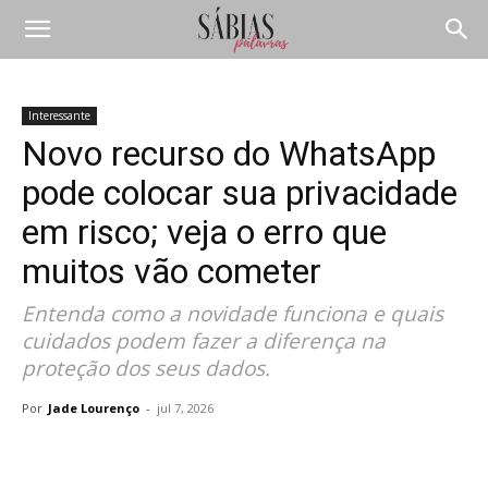
Interessante
Novo recurso do WhatsApp
pode colocar sua privacidade
em risco; veja o erro que
muitos vão cometer
Entenda como a novidade funciona e quais
cuidados podem fazer a diferença na
proteção dos seus dados.
Por
Jade Lourenço
-
jul 7, 2026
Compartilhar