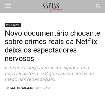
Interessante
Novo documentário chocante
sobre crimes reais da Netflix
deixa os espectadores
nervosos
Este novo longa-metragem explora uma
horrível história real que causou ondas de
medo nas redes sociais.
Por
Sábias Palavras
-
abr 16, 2024
Compartilhar