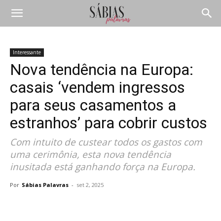
Interessante
Nova tendência na Europa:
casais ‘vendem ingressos
para seus casamentos a
estranhos’ para cobrir custos
Com intuito de custear todos os gastos com
uma cerimônia, esta nova tendência
inusitada está ganhando força na Europa.
Por
Sábias Palavras
-
set 2, 2025
Compartilhar