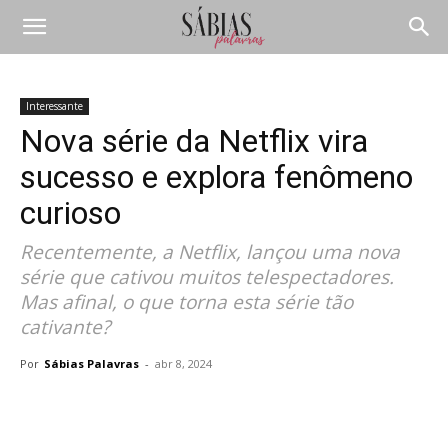
Interessante
Nova série da Netflix vira
sucesso e explora fenômeno
curioso
Recentemente, a Netflix, lançou uma nova
série que cativou muitos telespectadores.
Mas afinal, o que torna esta série tão
cativante?
Por
Sábias Palavras
-
abr 8, 2024
Compartilhar