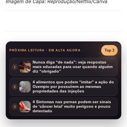
Imagem de Capa: Reprodução/Netflix/Canva
Compartilhar
Top 3
PRÓXIMA LEITURA - EM ALTA AGORA
Nunca diga “de nada”: veja respostas
mais educadas para usar quando alguém
1
diz “obrigado”
4 alimentos que podem “imitar” a ação do
Ozempic por possuírem as mesmas
2
propriedades das injeções
4 Sintomas nas pernas podem ser sinais
de ‘câncer letal’ muito perigoso e pouco
3
detectado