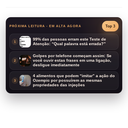
Top 3
PRÓXIMA LEITURA - EM ALTA AGORA
99% das pessoas erram este Teste de
1
Atenção: “Qual palavra está errada?”
Golpes por telefone começam assim: Se
você ouvir estas frases em uma ligação,
2
desligue imediatamente
4 alimentos que podem “imitar” a ação do
Ozempic por possuírem as mesmas
3
propriedades das injeções