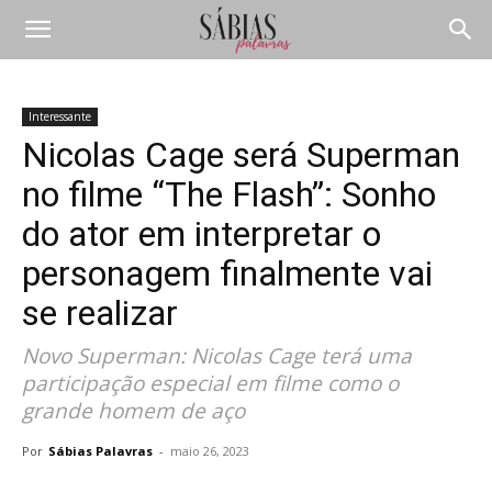
Interessante
Nicolas Cage será Superman
no filme “The Flash”: Sonho
do ator em interpretar o
personagem finalmente vai
se realizar
Novo Superman: Nicolas Cage terá uma
participação especial em filme como o
grande homem de aço
Por
Sábias Palavras
-
maio 26, 2023