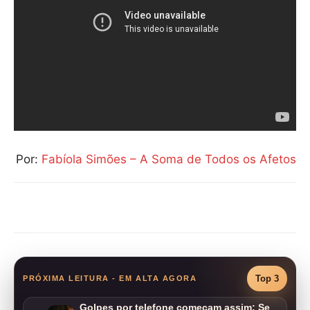
Por:
Fabíola Simões – A Soma de Todos os Afetos
Compartilhar
Top 3
PRÓXIMA LEITURA - EM ALTA AGORA
Golpes por telefone começam assim: Se