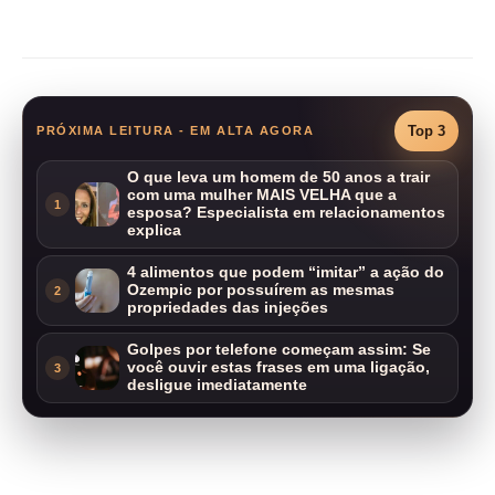
Compartilhar
Top 3
PRÓXIMA LEITURA - EM ALTA AGORA
O que leva um homem de 50 anos a trair
com uma mulher MAIS VELHA que a
1
esposa? Especialista em relacionamentos
explica
4 alimentos que podem “imitar” a ação do
Ozempic por possuírem as mesmas
2
propriedades das injeções
Golpes por telefone começam assim: Se
você ouvir estas frases em uma ligação,
3
desligue imediatamente