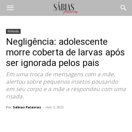
Reflexão
Negligência: adolescente
morre coberta de larvas após
ser ignorada pelos pais
Em uma troca de mensagens com a mãe,
alertou sobre pequenos insetos pousando
em seu corpo e a mãe a respondeu com uma
risada.
Por
Sábias Palavras
-
mar 3, 2023
Compartilhar