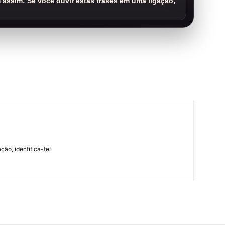
assim: Se você ouvir estas frases em uma ligação,
m
ção, identifica-te!