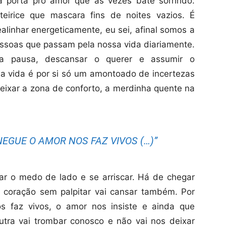
a porta pro amor que as vezes bate sorrindo.
eirice que mascara fins de noites vazios. É
alinhar energeticamente, eu sei, afinal somos a
ssoas que passam pela nossa vida diariamente.
a pausa, descansar o querer e assumir o
 a vida é por si só um amontoado de incertezas
deixar a zona de conforto, a merdinha quente na
NEGUE O AMOR NOS FAZ VIVOS (…)”
ar o medo de lado e se arriscar. Há de chegar
coração sem palpitar vai cansar também. Por
 faz vivos, o amor nos insiste e ainda que
utra vai trombar conosco e não vai nos deixar