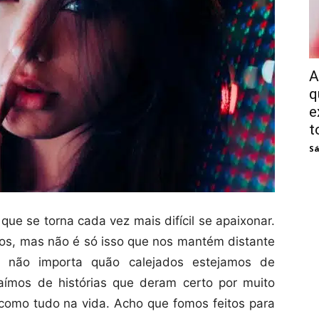
A
q
e
t
Sá
ue se torna cada vez mais difícil se apaixonar.
vos, mas não é só isso que nos mantém distante
 não importa quão calejados estejamos de
saímos de histórias que deram certo por muito
omo tudo na vida. Acho que fomos feitos para