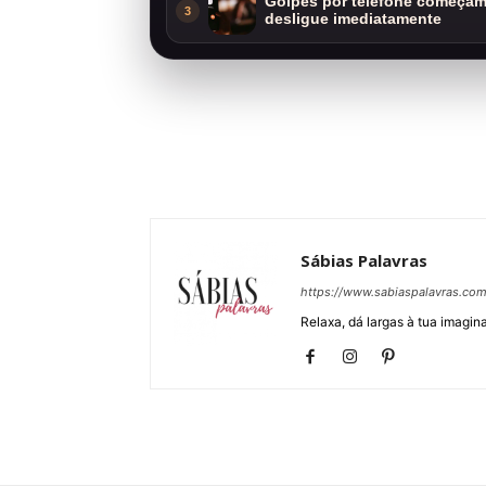
Golpes por telefone começam 
3
desligue imediatamente
Sábias Palavras
https://www.sabiaspalavras.co
Relaxa, dá largas à tua imagina