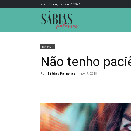
sexta-feira, agosto 7, 2026
Sábias
Palavras
Reflexão
Não tenho paci
Por
Sábias Palavras
-
nov 7, 2018
Compartilhar