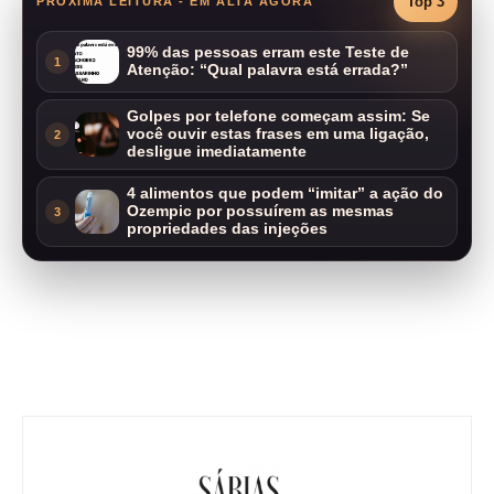
Top 3
PRÓXIMA LEITURA - EM ALTA AGORA
99% das pessoas erram este Teste de
1
Atenção: “Qual palavra está errada?”
Golpes por telefone começam assim: Se
você ouvir estas frases em uma ligação,
2
desligue imediatamente
4 alimentos que podem “imitar” a ação do
Ozempic por possuírem as mesmas
3
propriedades das injeções