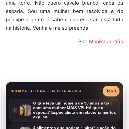
uma torre. Não quero cavalo branco, capa ou
espada. Sou uma mulher bem resolvida e do
príncipe a gente já sabe o que esperar, está tudo
na história. Venha e me surpreenda.
Por:
Monika Jordão
Compartilhar
Top 3
PRÓXIMA LEITURA - EM ALTA AGORA
O que leva um homem de 50 anos a trair
com uma mulher MAIS VELHA que a
1
esposa? Especialista em relacionamentos
explica
4 alimentos que podem “imitar” a ação do