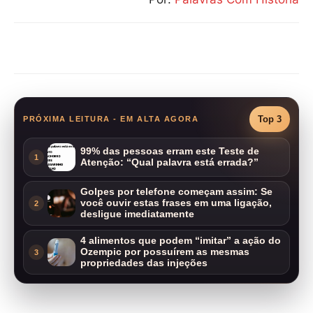
Compartilhar
Top 3
PRÓXIMA LEITURA - EM ALTA AGORA
99% das pessoas erram este Teste de
1
Atenção: “Qual palavra está errada?”
Golpes por telefone começam assim: Se
você ouvir estas frases em uma ligação,
2
desligue imediatamente
4 alimentos que podem “imitar” a ação do
Ozempic por possuírem as mesmas
3
propriedades das injeções