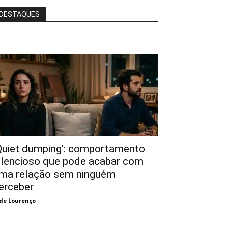
DESTAQUES
Quiet dumping’: comportamento
ilencioso que pode acabar com
ma relação sem ninguém
erceber
de Lourenço