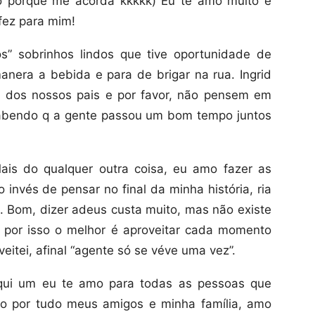
o porque me acorda kkkkk) Eu te amo muito e
fez para mim!
s” sobrinhos lindos que tive oportunidade de
nera a bebida e para de brigar na rua. Ingrid
m dos nossos pais e por favor, não pensem em
sabendo q a gente passou um bom tempo juntos
Mais do qualquer outra coisa, eu amo fazer as
ao invés de pensar no final da minha história, ria
. Bom, dizer adeus custa muito, mas não existe
 por isso o melhor é aproveitar cada momento
itei, afinal “agente só se véve uma vez”.
aqui um eu te amo para todas as pessoas que
do por tudo meus amigos e minha família, amo