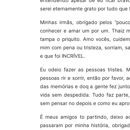
entendendo apesar de eu ficar brav
serei eternamente grato por tudo que 
Minhas irmãs, obrigado pelos “pouco
conhecer e amar um por um. Thaiz ma
tampa o priquito. Amo vocês, cuide
mim com pena ou tristeza, sorriam, 
e que foi INCRÍVEL.
Eu odeio fazer as pessoas tristes. 
pessoas rir e sorrir, então por favor, 
das memórias e doq a gente fez junto
vida sem despedida. Tudo faz parte,
sem pensar no depois e como eu aprove
É meus amigos to partindo, deixo 
passaram por minha história, obriga