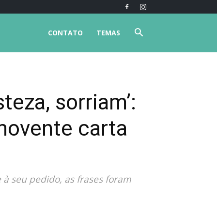
CONTATO
TEMAS
eza, sorriam’:
movente carta
à seu pedido, as frases foram