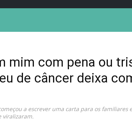
 mim com pena ou trist
eu de câncer deixa co
meçou a escrever uma carta para os familiares e 
 viralizaram.