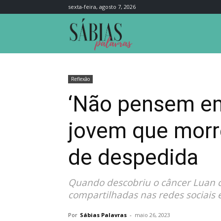
sexta-feira, agosto 7, 2026
Sábias
Palavras
Reflexão
‘Não pensem em
jovem que morr
de despedida
Quando descobriu o câncer Luan co
compartilhadas nas redes sociais e
Por
Sábias Palavras
-
maio 26, 2023