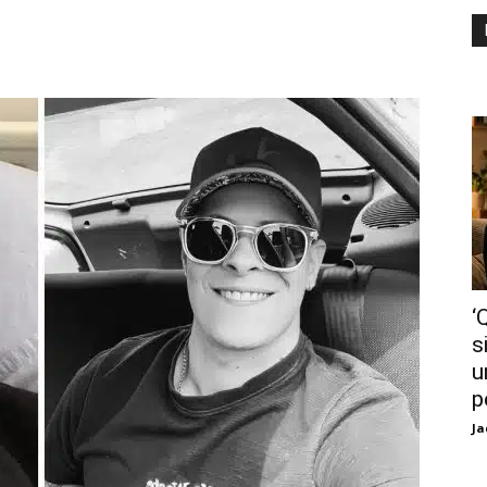
‘
s
u
p
Ja