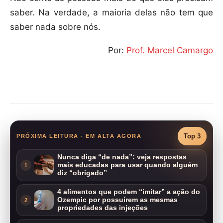
saber. Na verdade, a maioria delas não tem que
saber nada sobre nós.
Por:
Prof. Marcel Camargo
Compartilhar
Top 3
PRÓXIMA LEITURA - EM ALTA AGORA
Nunca diga “de nada”: veja respostas
mais educadas para usar quando alguém
1
diz “obrigado”
4 alimentos que podem “imitar” a ação do
Ozempic por possuírem as mesmas
2
propriedades das injeções