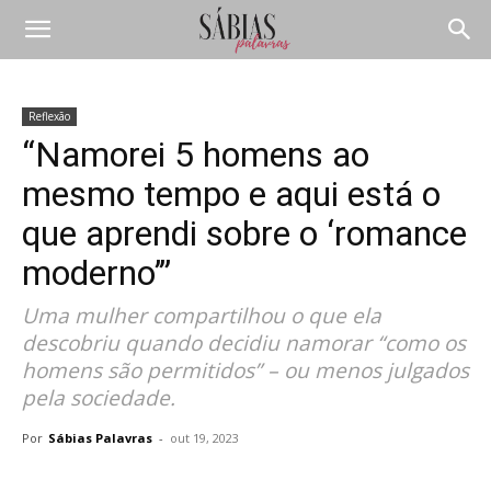
Reflexão
“Namorei 5 homens ao
mesmo tempo e aqui está o
que aprendi sobre o ‘romance
moderno’”
Uma mulher compartilhou o que ela
descobriu quando decidiu namorar “como os
homens são permitidos” – ou menos julgados
pela sociedade.
Por
Sábias Palavras
-
out 19, 2023
Compartilhar