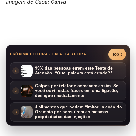
Imagem de Capa: Canva
Compartilhar
Top 3
PRÓXIMA LEITURA - EM ALTA AGORA
99% das pessoas erram este Teste de
1
Atenção: “Qual palavra está errada?”
Golpes por telefone começam assim: Se
você ouvir estas frases em uma ligação,
2
desligue imediatamente
4 alimentos que podem “imitar” a ação do
Ozempic por possuírem as mesmas
3
propriedades das injeções