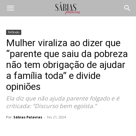
Reflexão
Mulher viraliza ao dizer que
“parente que saiu da pobreza
não tem obrigação de ajudar
a família toda” e divide
opiniões
Ela diz que não ajuda parente folgado e é
criticada: “Discurso bem egoísta.”
Por
Sábias Palavras
-
fev 21, 2024
Compartilhar