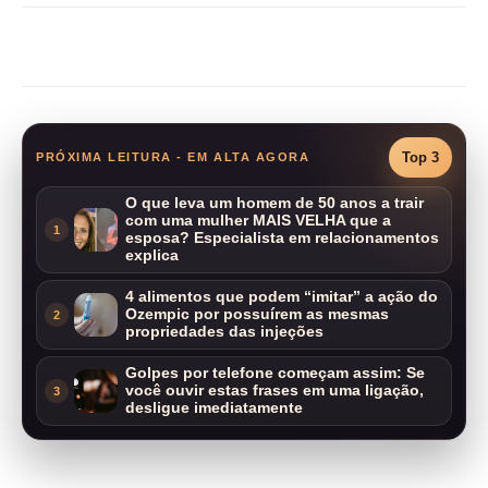
Compartilhar
Top 3
PRÓXIMA LEITURA - EM ALTA AGORA
O que leva um homem de 50 anos a trair
com uma mulher MAIS VELHA que a
1
esposa? Especialista em relacionamentos
explica
4 alimentos que podem “imitar” a ação do
Ozempic por possuírem as mesmas
2
propriedades das injeções
Golpes por telefone começam assim: Se
você ouvir estas frases em uma ligação,
3
desligue imediatamente