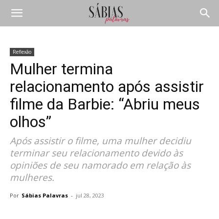
Reflexão
Mulher termina
relacionamento após assistir
filme da Barbie: “Abriu meus
olhos”
Após assistir o filme, uma mulher decidiu
terminar seu relacionamento devido às
opiniões de seu namorado em relação às
mulheres.
Por
Sábias Palavras
-
jul 28, 2023
Compartilhar