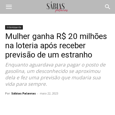
Interessante
Mulher ganha R$ 20 milhões
na loteria após receber
previsão de um estranho
Enquanto aguardava para pagar o posto de
gasolina, um desconhecido se aproximou
dela e fez uma previsão que mudaria sua
vida para sempre.
Por
Sábias Palavras
-
maio 22, 2023
Compartilhar