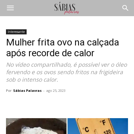
Interessante
Mulher frita ovo na calçada
após recorde de calor
No vídeo compartilhado, é possível ver o óleo
fervendo e os ovos sendo fritos na frigideira
sob o intenso calor.
Por
Sábias Palavras
-
ago 25, 2023
Compartilhar