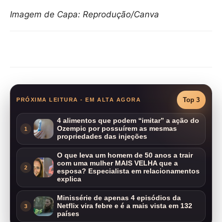
Imagem de Capa: Reprodução/Canva
Compartilhar
Top 3
PRÓXIMA LEITURA - EM ALTA AGORA
4 alimentos que podem “imitar” a ação do
Ozempic por possuírem as mesmas
1
propriedades das injeções
O que leva um homem de 50 anos a trair
com uma mulher MAIS VELHA que a
2
esposa? Especialista em relacionamentos
explica
Minissérie de apenas 4 episódios da
Netflix vira febre e é a mais vista em 132
3
países