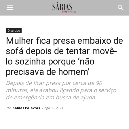
Divertido
Mulher fica presa embaixo de
sofá depois de tentar movê-
lo sozinha porque ‘não
precisava de homem’
Depois de ficar presa por cerca de 90
minutos, ela acabou ligando para o serviço
de emergência em busca de ajuda.
Por
Sábias Palavras
-
ago 30, 2023
Compartilhar