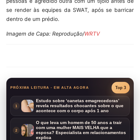
pessoas e agredido outra com um tijolo antes de
se render às equipes da SWAT, após se barricar
dentro de um prédio.
Imagem de Capa: Reprodução/
WRTV
Compartilhar
Top 3
PRÓXIMA LEITURA - EM ALTA AGORA
Estudo sobre ‘canetas emagrecedoras’
revela resultados chocantes sobre o que
1
acontece com o corpo após 1 ano
O que leva um homem de 50 anos a trair
com uma mulher MAIS VELHA que a
2
esposa? Especialista em relacionamentos
explica