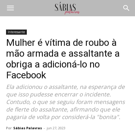
Interessante
Mulher é vítima de roubo à
mão armada e assaltante a
obriga a adicioná-lo no
Facebook
Ela adicionou o assaltante, na esperança de
que isso pudesse encerrar o incidente.
Contudo, o que se seguiu foram mensagens
de flerte do assaltante, afirmando que ele
pagaria de volta por considerá-la "bonita".
Por
Sábias Palavras
-
jun 27, 2023