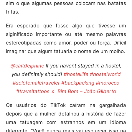
sim o que algumas pessoas colocam nas batatas
fritas.
Era esperado que fosse algo que tivesse um
siginificado importante ou até mesmo palavras
estereotipadas como amor, poder ou força. Difícil
imaginar que algum tatuaria o nome de um molho.
@caitdelphine
If you havent stayed in a hostel,
you definitely should!
#hostellife
#hostelworld
#solofemaletraveler
#backpacking
#morocco
#traveltattoos
♬ Bim Bom – João GIlberto
Os usuários do TikTok caíram na gargalhada
depois que a mulher detalhou a história de fazer
uma tatuagem com estranhos em um idioma
diferente. “Você nunca mais vai esquecer isso na