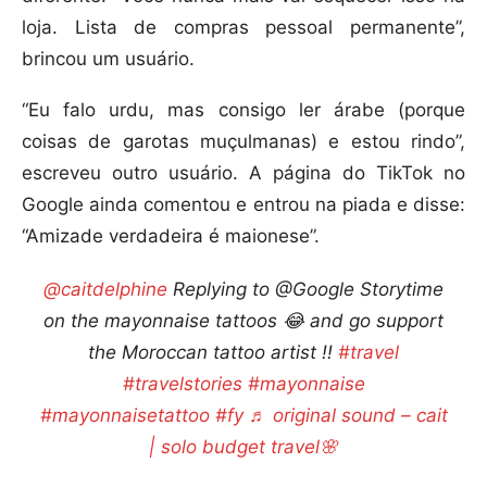
loja. Lista de compras pessoal permanente”,
brincou um usuário.
“Eu falo urdu, mas consigo ler árabe (porque
coisas de garotas muçulmanas) e estou rindo”,
escreveu outro usuário. A página do TikTok no
Google ainda comentou e entrou na piada e disse:
“Amizade verdadeira é maionese”.
@caitdelphine
Replying to @Google Storytime
on the mayonnaise tattoos 😂 and go support
the Moroccan tattoo artist !!
#travel
#travelstories
#mayonnaise
#mayonnaisetattoo
#fy
♬ original sound – cait
| solo budget travel🌸