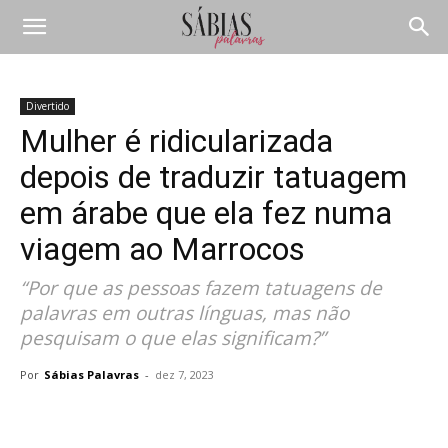
Divertido
Mulher é ridicularizada
depois de traduzir tatuagem
em árabe que ela fez numa
viagem ao Marrocos
“Por que as pessoas fazem tatuagens de
palavras em outras línguas, mas não
pesquisam o que elas significam?”
Por
Sábias Palavras
-
dez 7, 2023
Compartilhar