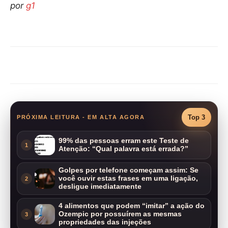
por
g1
Compartilhar
Top 3
PRÓXIMA LEITURA - EM ALTA AGORA
99% das pessoas erram este Teste de
1
Atenção: “Qual palavra está errada?”
Golpes por telefone começam assim: Se
você ouvir estas frases em uma ligação,
2
desligue imediatamente
4 alimentos que podem “imitar” a ação do
Ozempic por possuírem as mesmas
3
propriedades das injeções